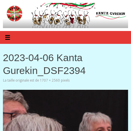
Passer
au
contenu
2023-04-06 Kanta
Gurekin_DSF2394
La taille originale est de
1707 × 2560
pixels