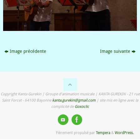
Image précédente
Image suivante
Copyright Kanta Gurekin | Groupe d'animation musicale | KANTA GUREKIN - 21 rue
Saint Forcet - 64100 Bayonne
kanta.gurekin@gmail.com
| site mis en ligne avec la
complicité de
Goxoclic
Fièrement propulsé par
Tempera
&
WordPress.