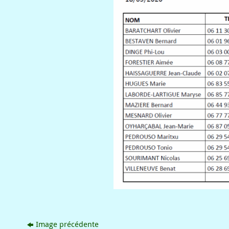
Image précédente