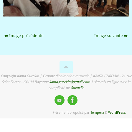
Image précédente
Image suivante
Copyright Kanta Gurekin | Groupe d'animation musicale | KANTA GUREKIN - 21 rue
Saint Forcet - 64100 Bayonne
kanta.gurekin@gmail.com
| site mis en ligne avec la
complicité de
Goxoclic
Fièrement propulsé par
Tempera
&
WordPress.