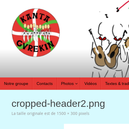
Passer
au
contenu
Passer
Notre groupe
Contacts
Photos
Vidéos
Textes & tra
au
contenu
cropped-header2.png
La taille originale est de
1500 × 300
pixels