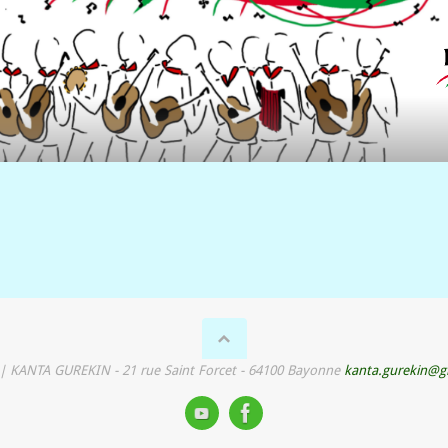
 | KANTA GUREKIN - 21 rue Saint Forcet - 64100 Bayonne
kanta.gurekin@g