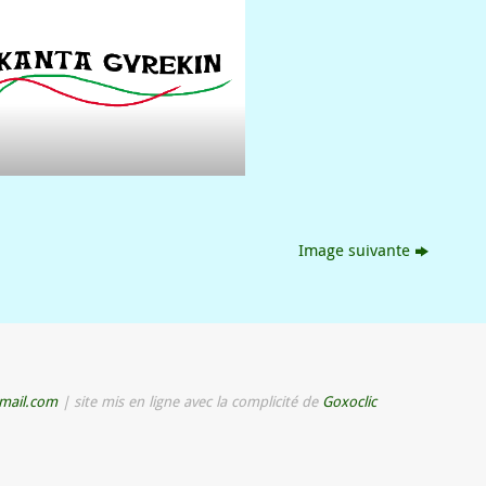
Image suivante
mail.com
| site mis en ligne avec la complicité de
Goxoclic