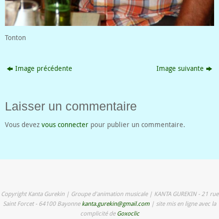
Tonton
Image précédente
Image suivante
Laisser un commentaire
Vous devez
vous connecter
pour publier un commentaire.
Copyright Kanta Gurekin | Groupe d'animation musicale | KANTA GUREKIN - 21 rue
Saint Forcet - 64100 Bayonne
kanta.gurekin@gmail.com
| site mis en ligne avec la
complicité de
Goxoclic