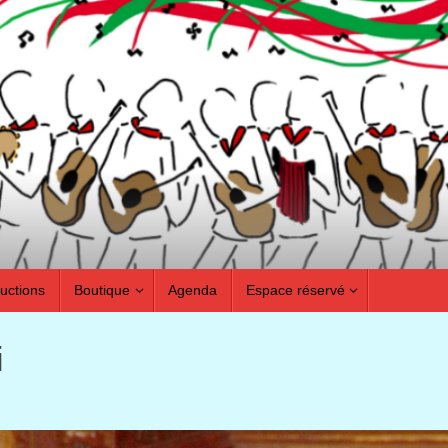
ductions
Boutique
Agenda
Espace réservé
i