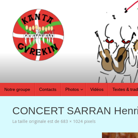
Passer
au
contenu
Passer
Notre groupe
Contacts
Photos
Vidéos
Textes & tra
au
contenu
CONCERT SARRAN Henr
La taille originale est de
683 × 1024
pixels