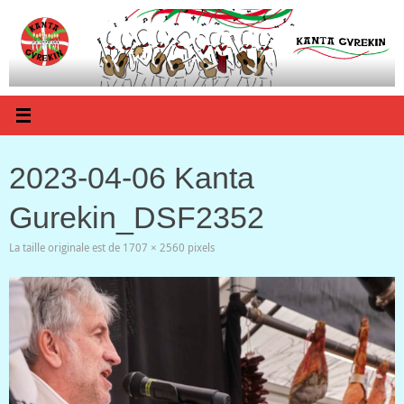
Passer
au
contenu
2023-04-06 Kanta
Gurekin_DSF2352
La taille originale est de
1707 × 2560
pixels